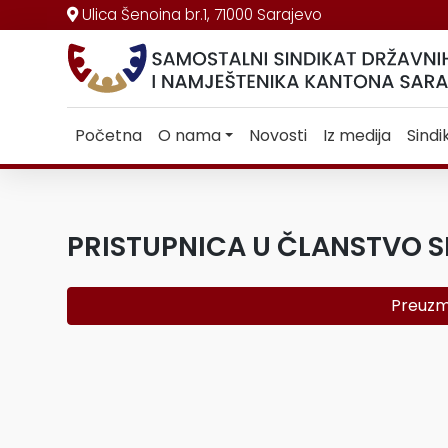
Ulica Šenoina br.1, 71000 Sarajevo
Početna
O nama
Novosti
Iz medija
Sindi
PRISTUPNICA U ČLANSTVO S
Preuzm